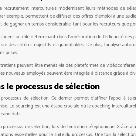
de recrutement interculturels modernisent leurs méthodes de sélec
par exemple, permettent de diffuser des offres d’emploi à une audie
t de gagner un temps considérable, tant pour les recruteurs que pou
es jouent un rôle déterminant dans l’amélioration de l’efficacité des
 sur des critères objectifs et quantifiables. De plus, l’analyse au
ns prises.
 entretiens peuvent être menés via des plateformes de vidéoconféren
é, les nouveaux employés peuvent être intégrés à distance grâce à div
s le processus de sélection
 processus de sélection. Ce dernier permet d’affiner l’appel à tal
imisé. Le sourcing est une étape cruciale où le coaching intercultu
s candidats.
u processus de sélection, lors de l’entretien téléphonique. Grâce à
rmations essentielles pour la suite du processus. Une fois la sélection