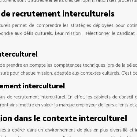
ulturelle, sont d’autres éléments clés de l’optimisation des processu
 de recrutement interculturels
turels permet de comprendre les stratégies déployées pour optimi
dre aux défis culturels. Leur mission : sélectionner le candidat 
nterculturel
 de prendre en compte les compétences techniques lors de la sélect
r mesure pour chaque mission, adaptée aux contextes culturels. C’est 
ement interculturel
de recrutement interculturel. En effet, les cabinets de conseil doi
rront ainsi mettre en valeur la marque employeur de leurs clients et at
ion dans le contexte interculturel
lés à opérer dans un environnement de plus en plus diversifié et